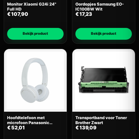
Monitor Xiaomi G24i 24"
Oordopjes Samsung EO-
Full HD
IC100BW Wit
€
107,90
€
17,23
Bekijk product
Bekijk product
Hoofdtelefoon met
Transportband voor Toner
microfoon Panasonic
Brother Zwart
€
52,01
€
139,09
RBHF630BEW BLAN Wit