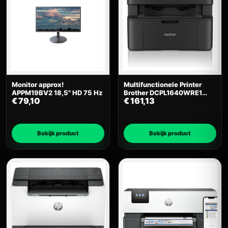
Monitor approx!
Multifunctionele Printer
APPM19BV2 18,5" HD 75 Hz
Brother DCPL1640WRE1
€
79,10
€
161,13
(Refurbished B)
Bekijk product
Bekijk product