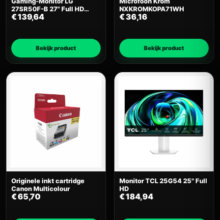
Gaming-Monitor LG
Microfoon Krom
27SR50F-B 27" Full HD
NXKROMKOPA71WH
€
139,64
€
36,16
(Refurbished A)
Bekijk product
Bekijk product
Originele inkt cartridge
Monitor TCL 25G54 25" Full
Canon Multicolour
HD
€
65,70
€
184,94