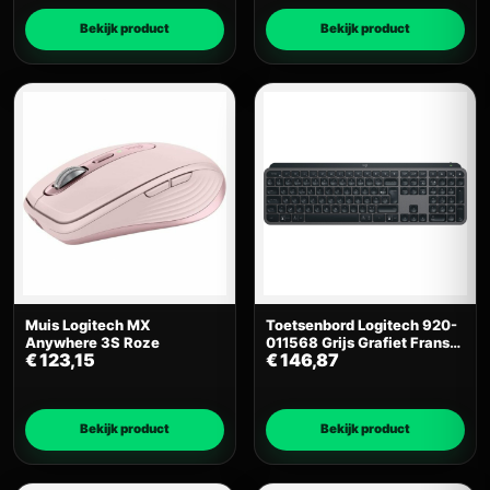
Bekijk product
Bekijk product
Muis Logitech MX
Toetsenbord Logitech 920-
Anywhere 3S Roze
011568 Grijs Grafiet Frans
€
123,15
€
146,87
AZERTY
Bekijk product
Bekijk product