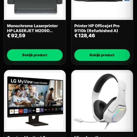
Monochrome Laserprinter
Printer HP Officejet Pro
HP LASERJET M209D
9110b (Refurbished A)
€
92,59
€
128,46
(Refurbished A)
Bekijk product
Bekijk product