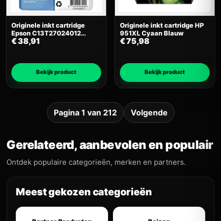
Originele inkt cartridge
Originele inkt cartridge HP
Epson C13T27024012
951XL Cyaan Blauw
€
38,91
€
75,98
Cyaan
Bekijk product
Bekijk product
Pagina 1 van 212
Volgende
Gerelateerd, aanbevolen en populair
Ontdek populaire categorieën, merken en partners.
Meest gekozen categorieën