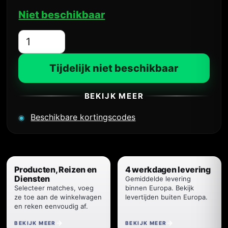
Niet beschikbaar
Aantal
Tijdelijk niet beschikbaar
BEKIJK MEER
Beschikbare kortingscodes
Producten, Reizen en
4 werkdagen levering
Diensten
Gemiddelde levering
Selecteer matches, voeg
binnen Europa. Bekijk
ze toe aan de winkelwagen
levertijden buiten Europa.
en reken eenvoudig af.
BEKIJK MEER
BEKIJK MEER