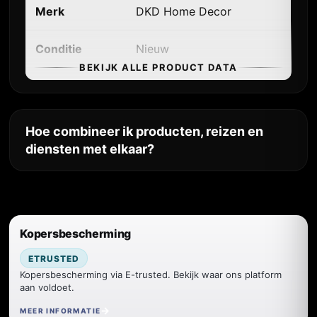
Merk
DKD Home Decor
Conditie
Nieuw
BEKIJK ALLE PRODUCT DATA
EAN
8424001775118
Gewicht
0.85
Hoe combineer ik producten, reizen en
diensten met elkaar?
Breedte
21
Hoogte
16.2
Kopersbescherming
Diepte
11
ETRUSTED
Conditie
NEW
Kopersbescherming via E-trusted. Bekijk waar ons platform
aan voldoet.
Intrastat
83063000
MEER INFORMATIE