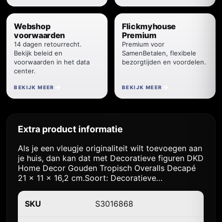
Webshop
Flickmyhouse
voorwaarden
Premium
14 dagen retourrecht.
Premium voor
Bekijk beleid en
SamenBetalen, flexibele
voorwaarden in het data
bezorgtijden en voordelen.
center.
BEKIJK MEER
BEKIJK MEER
Extra product informatie
Als je een vleugje originaliteit wilt toevoegen aan
je huis, dan kan dat met Decoratieve figuren DKD
Home Decor Gouden Tropisch Overalls Decapé
21 x 11 x 16,2 cm.Soort: Decoratieve…
SKU
S3016868