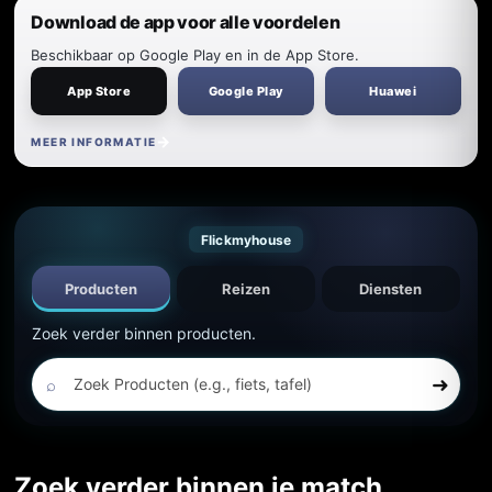
Download de app voor alle voordelen
Beschikbaar op Google Play en in de App Store.
App Store
Google Play
Huawei
MEER INFORMATIE
Flickmyhouse
Producten
Reizen
Diensten
Zoek verder binnen producten.
➜
⌕
Zoek verder binnen je match